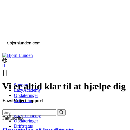
bjornlunden.com
Vi er altid klar til at hjælpe dig
Support
EazyAcademy
Opdateringer
EazyProject support
Driftstatus
Support
EazyAcademy
Fakturering
Opdateringer
Driftstatus