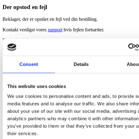
Der opstod en fejl
Beklager, der er opstået en fejl ved din bestilling.
Kontakt venligst vores
support
hvis fejlen fortsætter.
De bedste hilsner
Team EazyProject
Afprøv demo uden binding
Consent
Details
Abou
Demoen kræver
ikke
betalingskort
Du modtager automatisk en mail med login info
Du får adgang til alle features
This website uses cookies
Du får ubegrænset support
We use cookies to personalise content and ads, to provide s
Demoen
udløber automatisk
media features and to analyse our traffic. We also share info
Du er i trygge hænder
about your use of our site with our social media, advertising 
analytics partners who may combine it with other information
EazyProject siden 2002
you’ve provided to them or that they’ve collected from your u
+10.000 daglige brugere
Sund og robust økonomi (AAA kredit-rating)
their services.
Udvikling og support i Danmark