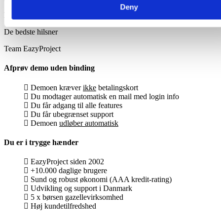
Deny
Kontakt venligst vores
support
hvis fejlen fortsætter.
De bedste hilsner
Team EazyProject
Afprøv demo uden binding
Demoen kræver
ikke
betalingskort
Du modtager automatisk en mail med login info
Du får adgang til alle features
Du får ubegrænset support
Demoen
udløber automatisk
Du er i trygge hænder
EazyProject siden 2002
+10.000 daglige brugere
Sund og robust økonomi (AAA kredit-rating)
Udvikling og support i Danmark
5 x børsen gazellevirksomhed
Høj kundetilfredshed