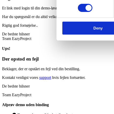
Et link med login til din demo-løsning er nu sendt til din mail.
Har du spørgsmål er du altid velkommen til at kontakte os på telefon
Rigtig god fornøjelse..
Deny
De bedste hilsner
Team EazyProject
Ups!
Der opstod en fejl
Beklager, der er opstået en fejl ved din bestilling.
Kontakt venligst vores
support
hvis fejlen fortsætter.
De bedste hilsner
Team EazyProject
Afprøv demo uden binding