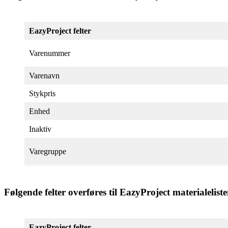
EazyProject felter
Varenummer
Varenavn
Stykpris
Enhed
Inaktiv
Varegruppe
Følgende felter overføres til EazyProject materialelist
EazyProject felter