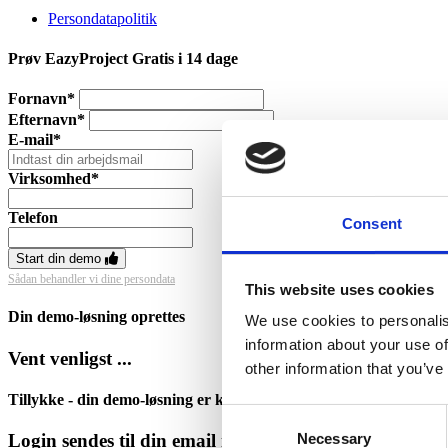
Persondatapolitik
Prøv EazyProject Gratis i 14 dage
Fornavn*
Efternavn*
E-mail*
Virksomhed*
Telefon
Consent
Start din demo
Sådan behandler vi dine persondata
This website uses cookies
Din demo-løsning oprettes
We use cookies to personalis
information about your use of
Vent venligst ...
other information that you’ve
Tillykke - din demo-løsning er klar
Consent
Login sendes til din email indenfor 5 minutter
Necessary
Selection