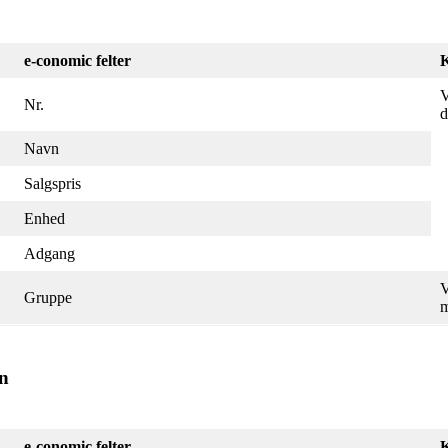
e-conomic felter
V
Nr.
d
Navn
Salgspris
Enhed
Adgang
V
Gruppe
m
en
e-conomic felter