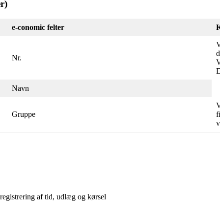
r)
e-conomic felter
V
d
Nr.
V
D
Navn
V
Gruppe
f
v
egistrering af tid, udlæg og kørsel