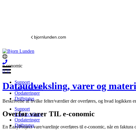
bjornlunden.com
e-conomic
Support
Dataudveksling, varer og materi
EazyAcademy
Opdateringer
Driftstatus
Beskrivelse af hvilke felter/værdier der overføres, og hvad logikken er
Support
Overfør varer TIL e-conomic
EazyAcademy
Opdateringer
Driftstatus
En EazyProject vare/varelinje overføres til e-conomic, når en faktura 