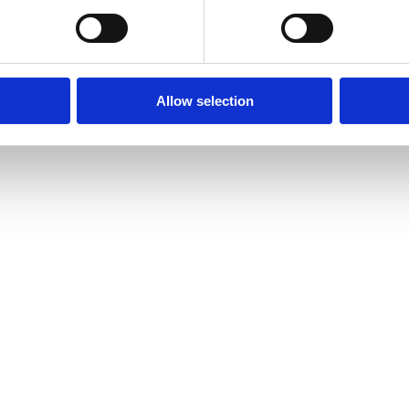
: + 45 53 54 55 65 eller e-mail info.dk@bjornlunden.com.
Allow selection