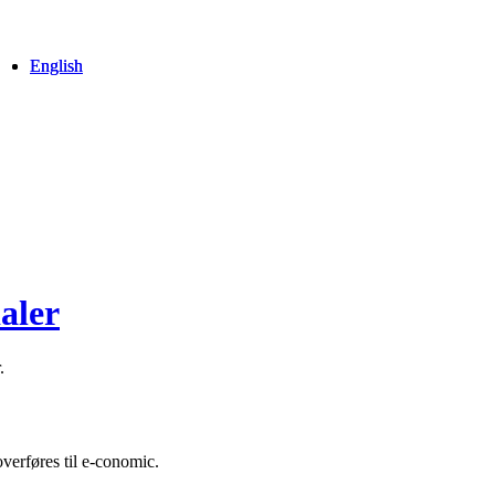
English
English
aler
.
overføres til e-conomic.