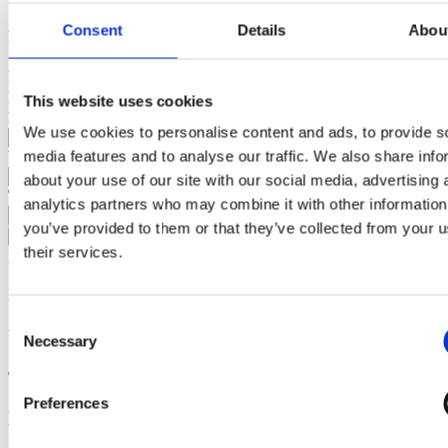
Consent
Details
Abou
Prøv EazyProject Gratis i 14 dage
Fornavn*
Efternavn*
This website uses cookies
E-mail*
We use cookies to personalise content and ads, to provide s
media features and to analyse our traffic. We also share info
Virksomhed*
about your use of our site with our social media, advertising 
Telefon
analytics partners who may combine it with other information
you’ve provided to them or that they’ve collected from your u
Start din demo
their services.
Sådan behandler vi dine persondata
Din demo-løsning oprettes
Consent
Vent venligst ...
Necessary
Selection
Tillykke - din demo-løsning er klar
Preferences
Login sendes til din email indenfor 5 minutter