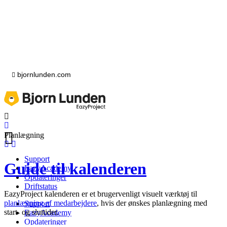
bjornlunden.com
Planlægning
Support
Guide til kalenderen
EazyAcademy
Opdateringer
Driftstatus
EazyProject kalenderen er et brugervenligt visuelt værktøj til
planlægning af medarbejdere
, hvis der ønskes planlægning med
Support
start- og sluttider.
EazyAcademy
Opdateringer