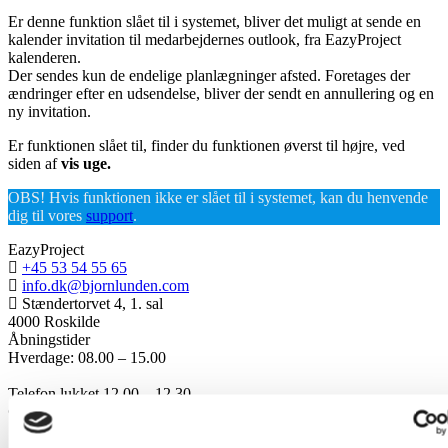
Er denne funktion slået til i systemet, bliver det muligt at sende en
kalender invitation til medarbejdernes outlook, fra EazyProject
kalenderen.
Der sendes kun de endelige planlægninger afsted. Foretages der
ændringer efter en udsendelse, bliver der sendt en annullering og en
ny invitation.
Er funktionen slået til, finder du funktionen øverst til højre, ved
siden af
vis uge.
OBS! Hvis funktionen ikke er slået til i systemet, kan du henvende
dig til vores
support
.
EazyProject
+45 53 54 55 65
info.dk@bjornlunden.com
Stændertorvet 4, 1. sal
4000 Roskilde
Åbningstider
Hverdage: 08.00 – 15.00
Telefon lukket 12.00 – 12.30
© 2024 EazyProject - CVR. 27660606
Persondatapolitik