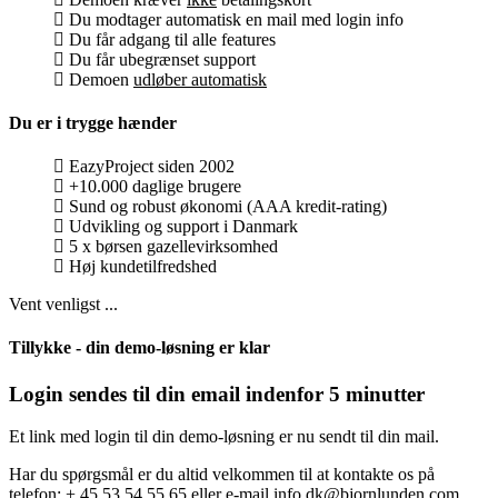
Du modtager automatisk en mail med login info
Du får adgang til alle features
Du får ubegrænset support
Demoen
udløber automatisk
Du er i trygge hænder
EazyProject siden 2002
+10.000 daglige brugere
Sund og robust økonomi (AAA kredit-rating)
Udvikling og support i Danmark
5 x børsen gazellevirksomhed
Høj kundetilfredshed
Vent venligst ...
Tillykke - din demo-løsning er klar
Login sendes til din email indenfor 5 minutter
Et link med login til din demo-løsning er nu sendt til din mail.
Har du spørgsmål er du altid velkommen til at kontakte os på
telefon: + 45 53 54 55 65 eller e-mail info.dk@bjornlunden.com.