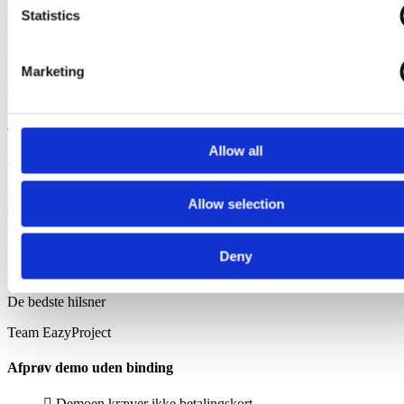
Et link med login til din demo-løsning er nu sendt til din mail.
Statistics
Har du spørgsmål er du altid velkommen til at kontakte os på
telefon: + 45 53 54 55 65 eller e-mail info.dk@bjornlunden.com.
Marketing
Rigtig god fornøjelse..
De bedste hilsner
Team EazyProject
Allow all
Ups!
Allow selection
Der opstod en fejl
Beklager, der er opstået en fejl ved din bestilling.
Deny
Kontakt venligst vores
support
hvis fejlen fortsætter.
De bedste hilsner
Team EazyProject
Afprøv demo uden binding
Demoen kræver
ikke
betalingskort