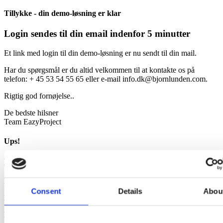
Tillykke - din demo-løsning er klar
Login sendes til din email indenfor 5 minutter
Et link med login til din demo-løsning er nu sendt til din mail.
Har du spørgsmål er du altid velkommen til at kontakte os på
telefon: + 45 53 54 55 65 eller e-mail info.dk@bjornlunden.com.
Rigtig god fornøjelse..
De bedste hilsner
Team EazyProject
Ups!
Der opstod en fejl
Beklager, der er opstået en fejl ved din bestilling.
Consent
Details
Abou
Kontakt venligst vores
support
hvis fejlen fortsætter.
De bedste hilsner