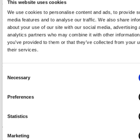
This website uses cookies
Team EazyProject
We use cookies to personalise content and ads, to provide s
Afprøv demo uden binding
media features and to analyse our traffic. We also share info
about your use of our site with our social media, advertising 
Demoen kræver
ikke
betalingskort
analytics partners who may combine it with other information
Du modtager automatisk en mail med login info
Du får adgang til alle features
you’ve provided to them or that they’ve collected from your u
Du får ubegrænset support
their services.
Demoen
udløber automatisk
Du er i trygge hænder
Consent
EazyProject siden 2002
Necessary
Selection
+10.000 daglige brugere
Sund og robust økonomi (AAA kredit-rating)
Udvikling og support i Danmark
Preferences
5 x børsen gazellevirksomhed
Høj kundetilfredshed
Vent venligst ...
Statistics
Tillykke - din demo-løsning er klar
Marketing