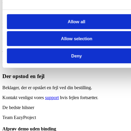
Login sendes til din email indenfor 5 minutter
Et link med login til din demo-løsning er nu sendt til din mail.
Allow all
Har du spørgsmål er du altid velkommen til at kontakte os på
telefon: + 45 53 54 55 65 eller e-mail info.dk@bjornlunden.com.
Rigtig god fornøjelse..
Allow selection
De bedste hilsner
Team EazyProject
Deny
Ups!
Der opstod en fejl
Beklager, der er opstået en fejl ved din bestilling.
Kontakt venligst vores
support
hvis fejlen fortsætter.
De bedste hilsner
Team EazyProject
Afprøv demo uden binding