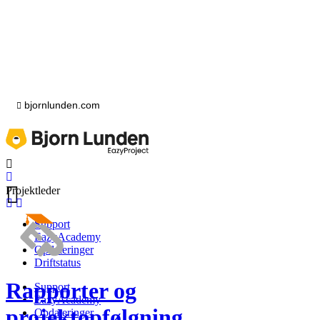
bjornlunden.com
Projektleder
Support
EazyAcademy
Opdateringer
Driftstatus
Rapporter og
Support
EazyAcademy
projektopfølgning
Opdateringer