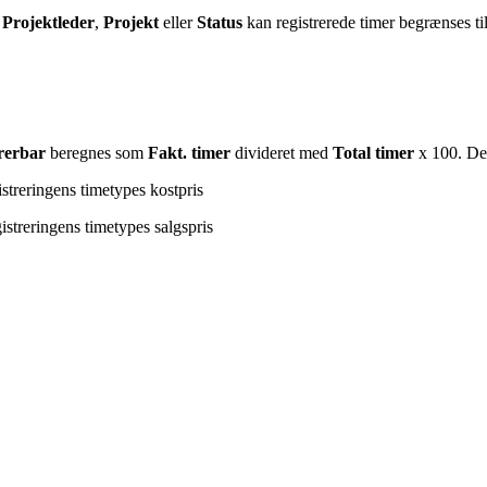
Projektleder
,
Projekt
eller
Status
kan registrerede timer begrænses ti
rerbar
beregnes som
Fakt. timer
divideret med
Total timer
x 100. Det
streringens timetypes kostpris
istreringens timetypes salgspris