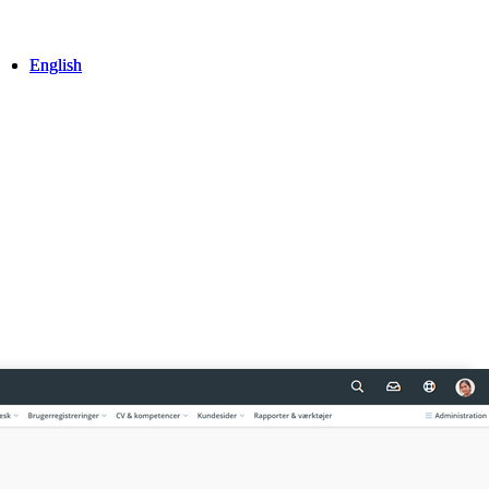
English
English