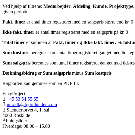
Ved hjælp af filtrene:
Medarbejder
,
Afdeling
,
Kunde
,
Projekttype
,
given periode.
Fakt. timer
er antal timer registreret med en salgspris større end kr. 0
Ikke fakt. timer
er antal timer registreret med en salgspris på kr. 0
Total timer
er summen af
Fakt. timer
og
Ikke fakt. timer. % faktu
Sum kostpris
beregnes som antal timer registreret ganget med tidsregi
Sum salgspris
beregnes som antal timer registreret ganget med tidsreg
Dækningsbidrag
er
Sum salgspris
minus
Sum kostpris
Rapporten kan gemmes som en PDF-fil.
EazyProject
+45 53 54 55 65
info.dk@bjornlunden.com
Stændertorvet 4, 1. sal
4000 Roskilde
Åbningstider
Hverdage: 08.00 – 15.00