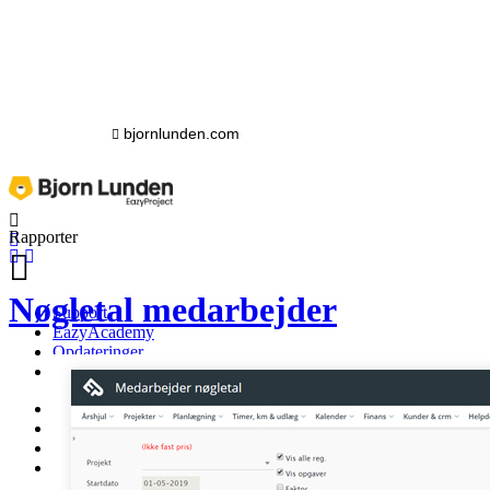
bjornlunden.com
Rapporter
Nøgletal medarbejder
Support
EazyAcademy
Opdateringer
Driftstatus
Support
EazyAcademy
Opdateringer
Driftstatus