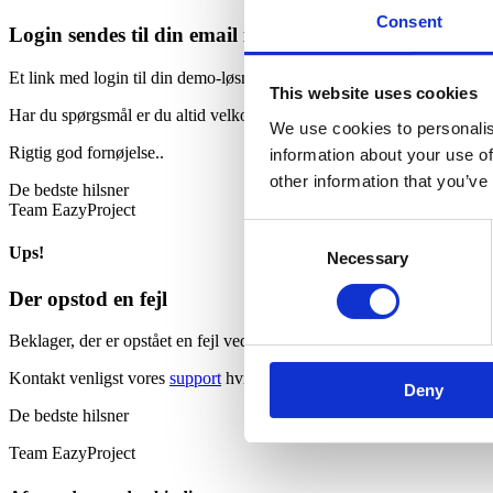
Consent
Login sendes til din email indenfor 5 minutter
Et link med login til din demo-løsning er nu sendt til din mail.
This website uses cookies
Har du spørgsmål er du altid velkommen til at kontakte os på telefon
We use cookies to personalis
Rigtig god fornøjelse..
information about your use of
other information that you’ve
De bedste hilsner
Team EazyProject
Consent
Ups!
Necessary
Selection
Der opstod en fejl
Beklager, der er opstået en fejl ved din bestilling.
Kontakt venligst vores
support
hvis fejlen fortsætter.
Deny
De bedste hilsner
Team EazyProject