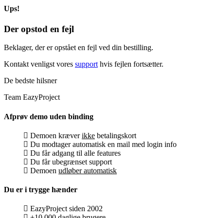
Ups!
Der opstod en fejl
Beklager, der er opstået en fejl ved din bestilling.
Kontakt venligst vores
support
hvis fejlen fortsætter.
De bedste hilsner
Team EazyProject
Afprøv demo uden binding
Demoen kræver
ikke
betalingskort
Du modtager automatisk en mail med login info
Du får adgang til alle features
Du får ubegrænset support
Demoen
udløber automatisk
Du er i trygge hænder
EazyProject siden 2002
+10.000 daglige brugere