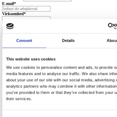
E-mail*
Virksomhed*
Telefon
Start din demo
Sådan behandler vi dine persondata
Consent
Details
Abou
Din demo-løsning oprettes
This website uses cookies
Vent venligst ...
We use cookies to personalise content and ads, to provide s
Tillykke - din demo-løsning er klar
media features and to analyse our traffic. We also share info
about your use of our site with our social media, advertising 
Login sendes til din email indenfor 5 minutter
analytics partners who may combine it with other information
Et link med login til din demo-løsning er nu sendt til din mail.
you’ve provided to them or that they’ve collected from your u
their services.
Har du spørgsmål er du altid velkommen til at kontakte os på
telefon: + 45 53 54 55 65 eller e-mail info.dk@bjornlunden.com.
Rigtig god fornøjelse..
Consent