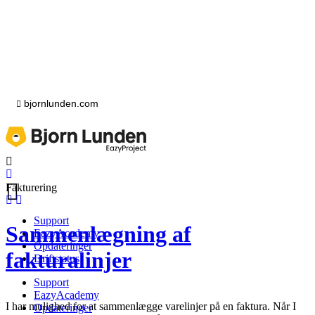
bjornlunden.com
Fakturering
Support
Sammenlægning af
EazyAcademy
Opdateringer
fakturalinjer
Driftstatus
Support
EazyAcademy
I har mulighed for at sammenlægge varelinjer på en faktura. Når I
Opdateringer