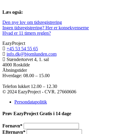
Læs også:
Den nye lov om tidsregistrering
Ingen tidsregistrering? Her er konsekvenserne
Hvad er 11 timers reglen?
EazyProject
+45 53 54 55 65
info.dk@bjornlunden.com
Stændertorvet 4, 1. sal
4000 Roskilde
Åbningstider
Hverdage: 08.00 – 15.00
Telefon lukket 12.00 – 12.30
© 2024 EazyProject - CVR. 27660606
Persondatapolitik
Prøv EazyProject Gratis i 14 dage
Fornavn*
Efternavn*