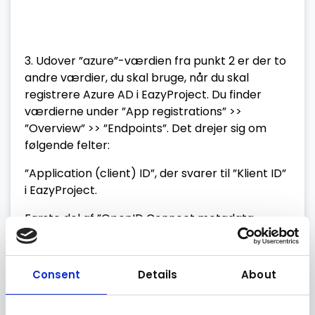
3. Udover ”azure”-værdien fra punkt 2 er der to
andre værdier, du skal bruge, når du skal
registrere Azure AD i EazyProject. Du finder
værdierne under ”App registrations” >>
”Overview” >> ”Endpoints”. Det drejer sig om
følgende felter:
”Application (client) ID”, der svarer til ”Klient ID”
i EazyProject.
Første del af ”OpenID Connect metadata
document’ URL (alt indtil ‘/.well-known/…’
delen), der svarer til ”Udsteder” i EazyProject.
Consent
Details
About
Forrige trins ‘azure’-værdi svarer til ”Navn” i
EazyProject.