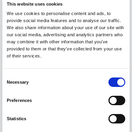
Når du har gemt disse værdier, kan du
This website uses cookies
fortsætte til trin 5. Vi anbefaler dog, at du
We use cookies to personalise content and ads, to
opretter en såkaldt ”Secret”, jf. trin 4; med
provide social media features and to analyse our traffic.
andre ord, en unik kode, der er med til at øge
We also share information about your use of our site with
sikkerheden for jer.
our social media, advertising and analytics partners who
may combine it with other information that you’ve
provided to them or that they’ve collected from your use
of their services.
Consent
Necessary
Selection
4. Gå til ”Certificates & secrets” >> ”New client
secret”. Gem hemmeligheden ved at klikke på
”Copy to clipboard”-ikonet, og indsætte den et
Preferences
midlertidigt sted. Dette svarer til ‘Klient
hemmelighed’ i EazyProject.
Statistics