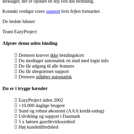
Beklager, der er opstået en fejl ved din bestilling.
Kontakt venligst vores
support
hvis fejlen fortsætter.
De bedste hilsner
Team EazyProject
Afprøv demo uden binding
Demoen kræver
ikke
betalingskort
Du modtager automatisk en mail med login info
Du får adgang til alle features
Du får ubegrænset support
Demoen
udløber automatisk
Du er i trygge hænder
EazyProject siden 2002
+10.000 daglige brugere
Sund og robust økonomi (AAA kredit-rating)
Udvikling og support i Danmark
5 x børsen gazellevirksomhed
Høj kundetilfredshed