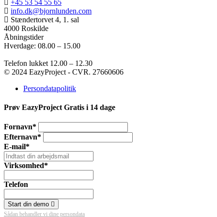
+45 53 54 55 65
info.dk@bjornlunden.com
Stændertorvet 4, 1. sal
4000 Roskilde
Åbningstider
Hverdage: 08.00 – 15.00
Telefon lukket 12.00 – 12.30
© 2024 EazyProject - CVR. 27660606
Persondatapolitik
Prøv EazyProject Gratis i 14 dage
Fornavn*
Efternavn*
E-mail*
Virksomhed*
Telefon
Start din demo
Sådan behandler vi dine persondata