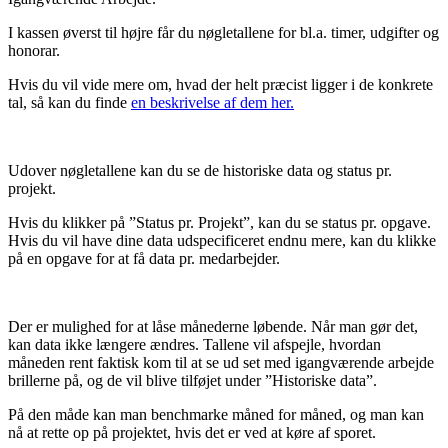
I kassen øverst til højre får du nøgletallene for bl.a. timer, udgifter og
honorar.
Hvis du vil vide mere om, hvad der helt præcist ligger i de konkrete
tal, så kan du finde
en beskrivelse af dem her.
Udover nøgletallene kan du se de historiske data og status pr.
projekt.
Hvis du klikker på ”Status pr. Projekt”, kan du se status pr. opgave.
Hvis du vil have dine data udspecificeret endnu mere, kan du klikke
på en opgave for at få data pr. medarbejder.
Der er mulighed for at låse månederne løbende. Når man gør det,
kan data ikke længere ændres. Tallene vil afspejle, hvordan
måneden rent faktisk kom til at se ud set med igangværende arbejde
brillerne på, og de vil blive tilføjet under ”Historiske data”.
På den måde kan man benchmarke måned for måned, og man kan
nå at rette op på projektet, hvis det er ved at køre af sporet.