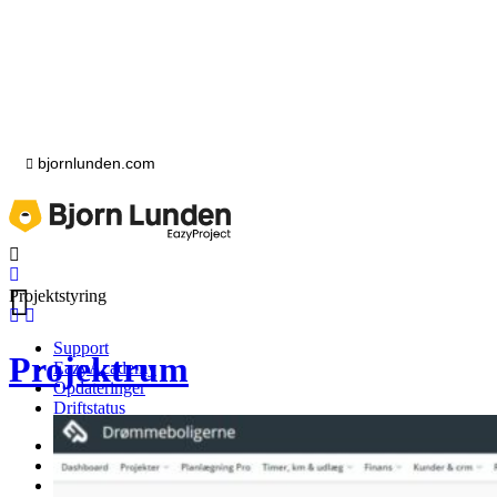
bjornlunden.com
Projektstyring
Support
Projektrum
EazyAcademy
Opdateringer
Driftstatus
Support
EazyAcademy
Opdateringer