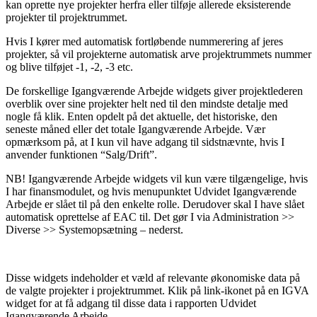
kan oprette nye projekter herfra eller tilføje allerede eksisterende
projekter til projektrummet.
Hvis I kører med automatisk fortløbende nummerering af jeres
projekter, så vil projekterne automatisk arve projektrummets nummer
og blive tilføjet -1, -2, -3 etc.
De forskellige Igangværende Arbejde widgets giver projektlederen
overblik over sine projekter helt ned til den mindste detalje med
nogle få klik. Enten opdelt på det aktuelle, det historiske, den
seneste måned eller det totale Igangværende Arbejde. Vær
opmærksom på, at I kun vil have adgang til sidstnævnte, hvis I
anvender funktionen “Salg/Drift”.
NB! Igangværende Arbejde widgets vil kun være tilgængelige, hvis
I har finansmodulet, og hvis menupunktet Udvidet Igangværende
Arbejde er slået til på den enkelte rolle. Derudover skal I have slået
automatisk oprettelse af EAC til. Det gør I via Administration >>
Diverse >> Systemopsætning – nederst.
Disse widgets indeholder et væld af relevante økonomiske data på
de valgte projekter i projektrummet. Klik på link-ikonet på en IGVA
widget for at få adgang til disse data i rapporten Udvidet
Igangværende Arbejde.