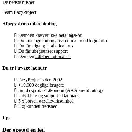
De bedste hilsner
Team EazyProject
Afprøv demo uden binding
Demoen kræver
ikke
betalingskort
Du modtager automatisk en mail med login info
Du får adgang til alle features
Du får ubegrænset support
Demoen
udløber automatisk
Du er i trygge hænder
EazyProject siden 2002
+10.000 daglige brugere
Sund og robust økonomi (AAA kredit-rating)
Udvikling og support i Danmark
5 x børsen gazellevirksomhed
Høj kundetilfredshed
Ups!
Der opstod en fejl