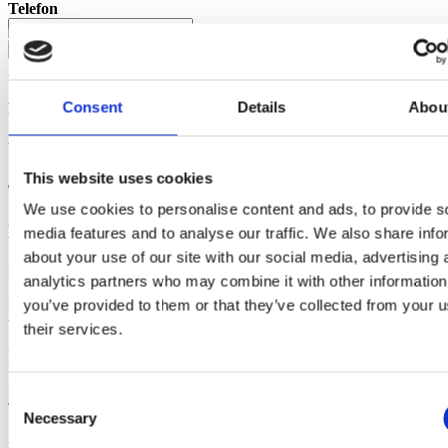
Telefon
Start din demo
Sådan behandler vi dine persondata
Consent
Details
Abou
Din demo-løsning oprettes
Vent venligst ...
This website uses cookies
Tillykke - din demo-løsning er klar
We use cookies to personalise content and ads, to provide s
Login sendes til din email indenfor 5 minutter
media features and to analyse our traffic. We also share info
about your use of our site with our social media, advertising 
Et link med login til din demo-løsning er nu sendt til din mail.
analytics partners who may combine it with other information
Har du spørgsmål er du altid velkommen til at kontakte os på
you’ve provided to them or that they’ve collected from your u
telefon: + 45 53 54 55 65 eller e-mail info.dk@bjornlunden.com.
their services.
Rigtig god fornøjelse..
De bedste hilsner
Consent
Team EazyProject
Necessary
Selection
Ups!