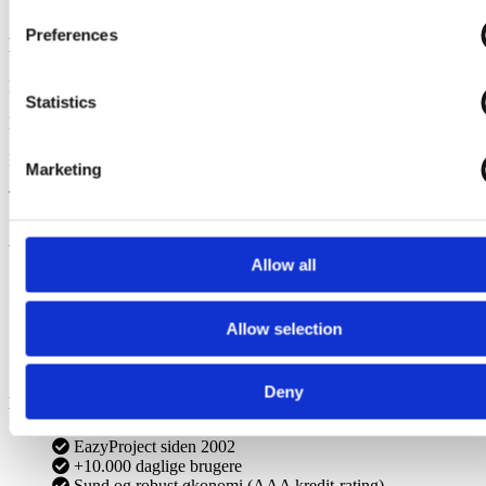
Preferences
Der opstod en fejl
Beklager, der er opstået en fejl ved din bestilling.
Statistics
Kontakt venligst vores
support
hvis fejlen fortsætter.
De bedste hilsner
Marketing
Team EazyProject
Afprøv demo uden binding
Allow all
Demoen kræver
ikke
betalingskort
Du modtager automatisk en mail med login info
Du får adgang til alle features
Allow selection
Du får ubegrænset support
Demoen
udløber automatisk
Deny
Du er i trygge hænder
EazyProject siden 2002
+10.000 daglige brugere
Sund og robust økonomi (AAA kredit-rating)