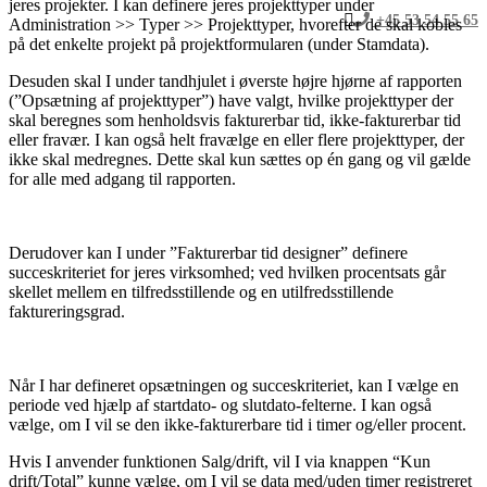
jeres projekter. I kan definere jeres projekttyper under
+45 53 54 55 65
Administration >> Typer >> Projekttyper, hvorefter de skal kobles
på det enkelte projekt på projektformularen (under Stamdata).
Desuden skal I under tandhjulet i øverste højre hjørne af rapporten
(”Opsætning af projekttyper”) have valgt, hvilke projekttyper der
skal beregnes som henholdsvis fakturerbar tid, ikke-fakturerbar tid
eller fravær. I kan også helt fravælge en eller flere projekttyper, der
ikke skal medregnes. Dette skal kun sættes op én gang og vil gælde
for alle med adgang til rapporten.
Derudover kan I under ”Fakturerbar tid designer” definere
succeskriteriet for jeres virksomhed; ved hvilken procentsats går
skellet mellem en tilfredsstillende og en utilfredsstillende
faktureringsgrad.
Når I har defineret opsætningen og succeskriteriet, kan I vælge en
periode ved hjælp af startdato- og slutdato-felterne. I kan også
vælge, om I vil se den ikke-fakturerbare tid i timer og/eller procent.
Hvis I anvender funktionen Salg/drift, vil I via knappen “Kun
drift/Total” kunne vælge, om I vil se data med/uden timer registreret