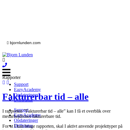
bjornlunden.com
Rapporter
Support
EazyAcademy
Fakturerbar tid – alle
Opdateringer
Driftstatus
Support
I rapporten ”Fakturerbar tid – alle” kan I få et overblik over
EazyAcademy
medarbejdernes fakturerbare tid.
Opdateringer
Driftstatus
For at I kan bruge rapporten, skal I aktivt anvende projekttyper på