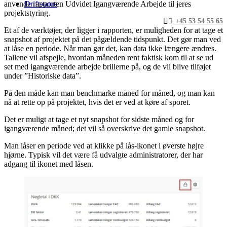
Driftstatus
anvende rapporten Udvidet Igangværende Arbejde til jeres
projektstyring.
+45 53 54 55 65
Et af de værktøjer, der ligger i rapporten, er muligheden for at tage et
snapshot af projektet på det pågældende tidspunkt. Det gør man ved
at låse en periode. Når man gør det, kan data ikke længere ændres.
Tallene vil afspejle, hvordan måneden rent faktisk kom til at se ud
set med igangværende arbejde brillerne på, og de vil blive tilføjet
under ”Historiske data”.
På den måde kan man benchmarke måned for måned, og man kan
nå at rette op på projektet, hvis det er ved at køre af sporet.
Det er muligt at tage et nyt snapshot for sidste måned og for
igangværende måned; det vil så overskrive det gamle snapshot.
Man låser en periode ved at klikke på lås-ikonet i øverste højre
hjørne. Typisk vil det være få udvalgte administratorer, der har
adgang til ikonet med låsen.