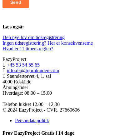
Læs også:
Den nye lov om tidsregistrering
Ingen tidsregistrering? Her er konsekvenserne
Hvad er 11 timers reglen?
EazyProject
+45 53 54 55 65
info.dk@bjornlunden.com
Stændertorvet 4, 1. sal
4000 Roskilde
Åbningstider
Hverdage: 08.00 – 15.00
Telefon lukket 12.00 – 12.30
© 2024 EazyProject - CVR. 27660606
Persondatapolitik
Prøv EazyProject Gratis i 14 dage