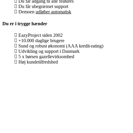
Du får adgang til alle features
Du får ubegrænset support
Demoen
udløber automatisk
Du er i trygge hænder
EazyProject siden 2002
+10.000 daglige brugere
Sund og robust økonomi (AAA kredit-rating)
Udvikling og support i Danmark
5 x børsen gazellevirksomhed
Høj kundetilfredshed