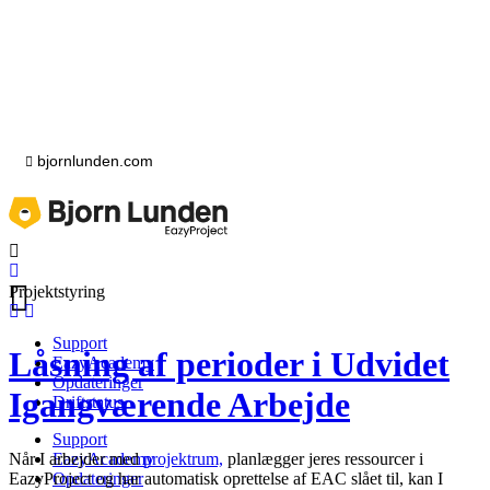
bjornlunden.com
Projektstyring
Support
Låsning af perioder i Udvidet
EazyAcademy
Opdateringer
Igangværende Arbejde
Driftstatus
Support
EazyAcademy
Når I arbejder med
projektrum,
planlægger jeres ressourcer i
Opdateringer
EazyProject og har automatisk oprettelse af EAC slået til, kan I