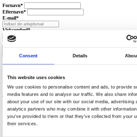
Fornavn*
Efternavn*
E-mail*
Virksomhed*
Telefon
Start din demo
Consent
Details
Abou
Sådan behandler vi dine persondata
Din demo-løsning oprettes
This website uses cookies
Vent venligst ...
We use cookies to personalise content and ads, to provide s
media features and to analyse our traffic. We also share info
Tillykke - din demo-løsning er klar
about your use of our site with our social media, advertising 
analytics partners who may combine it with other information
Login sendes til din email indenfor 5 minutter
you’ve provided to them or that they’ve collected from your u
Et link med login til din demo-løsning er nu sendt til din mail.
their services.
Har du spørgsmål er du altid velkommen til at kontakte os på